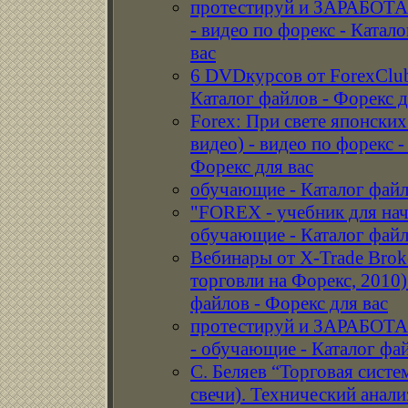
протестируй и ЗАРАБО
- видео по форекс - Катал
вас
6 DVDкурсов от ForexClub
Каталог файлов - Форекс д
Forex: При свете японски
видео) - видео по форекс -
Форекс для вас
обучающие - Каталог файл
"FOREX - учебник для на
обучающие - Каталог файл
Вебинары от X-Trade Brok
торговли на Форекс, 2010)
файлов - Форекс для вас
протестируй и ЗАРАБО
- обучающие - Каталог фай
С. Беляев “Торговая систе
свечи). Технический анали