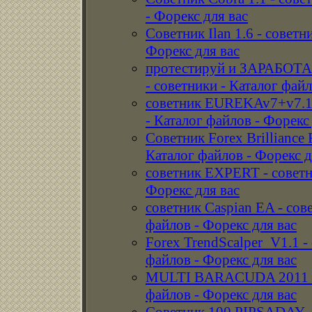
- Форекс для вас
Советник Ilan 1.6 - советн
Форекс для вас
протестируй и ЗАРАБО
- советники - Каталог файл
советник EUREKAv7+v7.1 
- Каталог файлов - Форекс
Советник Forex Brilliance 
Каталог файлов - Форекс д
советник EXPERT - советн
Форекс для вас
советник Caspian EA - сов
файлов - Форекс для вас
Forex TrendScalper_V1.1 -
файлов - Форекс для вас
MULTI BARACUDA 2011 - 
файлов - Форекс для вас