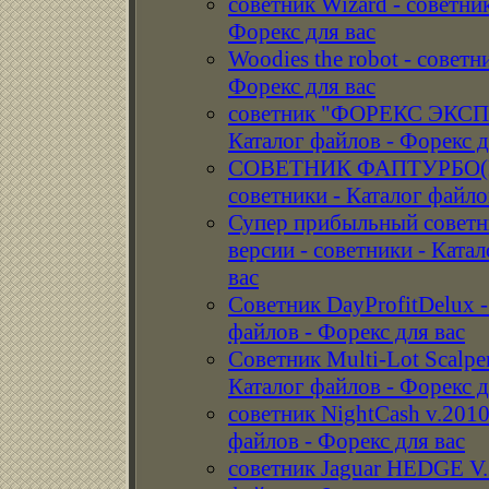
советник Wizard - советни
Форекс для вас
Woodies the robot - советн
Форекс для вас
советник "ФОРЕКС ЭКСПЕ
Каталог файлов - Форекс д
СОВЕТНИК ФАПТУРБО(В
советники - Каталог файло
Супер прибыльный советн
версии - советники - Ката
вас
Советник DayProfitDelux -
файлов - Форекс для вас
Советник Multi-Lot Scalper
Каталог файлов - Форекс д
советник NightCash v.2010
файлов - Форекс для вас
советник Jaguar HEDGE V.2