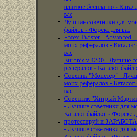
платное бесплатно - Катал
вас
Лучшие советники для мои
файлов - Форекс для вас
Forex Twister - Advanced 
моих рефералов - Каталог
вас
Euronis v.4200 - Лучшие 
рефералов - Каталог файло
Совеник "Монстер" - Лучш
моих рефералов - Каталог
вас
Советник "Хитрый Мартин"
- Лучшие советники для м
Каталог файлов - Форекс д
протестируй и ЗАРАБО
- Лучшие советники для м
Каталог файлов - Форекс д