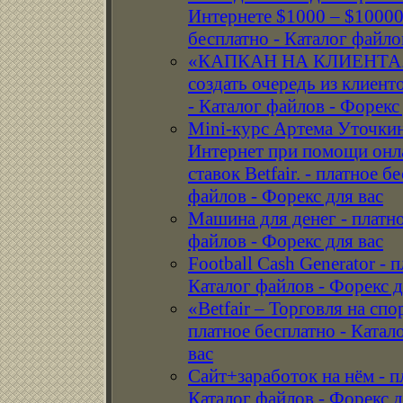
Интернете $1000 – $10000 
бесплатно - Каталог файло
«КАПКАН НА КЛИЕНТА. К
создать очередь из клиент
- Каталог файлов - Форекс
Mini-курс Артема Уточкин
Интернет при помощи онл
ставок Betfair. - платное б
файлов - Форекс для вас
Машина для денег - платно
файлов - Форекс для вас
Football Cash Generator - 
Каталог файлов - Форекс д
«Betfair – Торговля на сп
платное бесплатно - Катал
вас
Сайт+заработок на нём - п
Каталог файлов - Форекс д