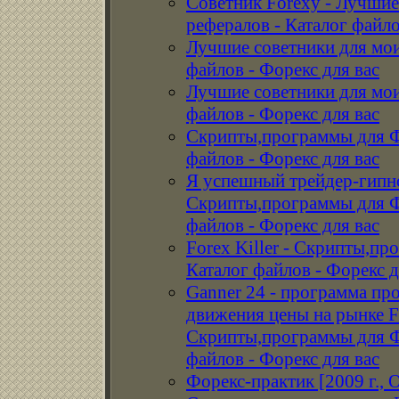
Советник Forexy - Лучшие
рефералов - Каталог файло
Лучшие советники для мои
файлов - Форекс для вас
Лучшие советники для мои
файлов - Форекс для вас
Скрипты,программы для Ф
файлов - Форекс для вас
Я успешный трейдер-гипно
Скрипты,программы для Ф
файлов - Форекс для вас
Forex Killer - Скрипты,пр
Каталог файлов - Форекс д
Ganner 24 - программа пр
движения цены на рынке F
Скрипты,программы для Ф
файлов - Форекс для вас
Форекс-практик [2009 г.,